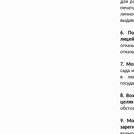
для р
печат
лично
выдав
6. П
лицей
отказ
отказ
7. Мо
сада 
в лю
госуд
8. Во
целях
обсто
9. Мо
зарег
возмо