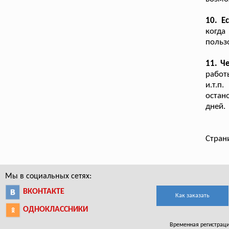
10. Е
когда
польз
11. Ч
работ
и.т.п
остан
дней.
Стран
Мы в социальных сетях:
ВКОНТАКТЕ
Как заказать
ОДНОКЛАССНИКИ
Временная регистрация