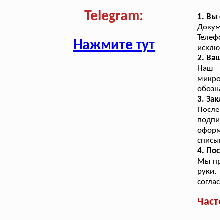
Telegram:
1. Вы
Докум
Теле
Нажмите тут
исклю
2. Ва
Наш 
микро
обозн
3. За
После
подпи
офор
списы
4. По
Мы пр
руки.
согла
Част