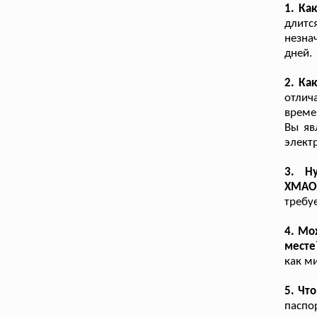
1. Ка
длитс
незна
дней.
2. Ка
отлич
време
Вы яв
элект
3. Н
ХМАО
требуе
4. Мо
месте
как м
5. Чт
паспо