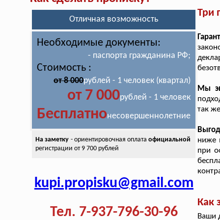
Три 
Отличная возможность
Гаран
Необходимые документы:
закон
- паспорта гражданина РФ;
декла
Стоимость :
безот
от 8 000
рублей - 1 человек (квартал)
Мы э
от 7 000
рублей - 1 человек
подхо
так ж
Бесплатно
несовершеннолетние
Выго
На заметку
- ориентировочная оплата
официальной
ниже 
регистрации от 9 700 рублей
при о
беспл
контра
kupi.propisku@gmail.com
Как 
Тел. 7-937-796-30-96
Ваши 